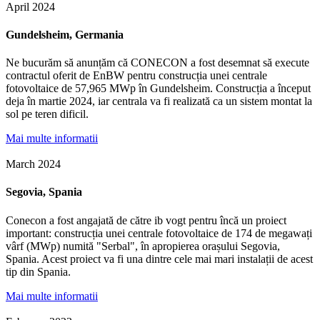
April 2024
Gundelsheim, Germania
Ne bucurăm să anunțăm că CONECON a fost desemnat să execute
contractul oferit de EnBW pentru construcția unei centrale
fotovoltaice de 57,965 MWp în Gundelsheim. Construcția a început
deja în martie 2024, iar centrala va fi realizată ca un sistem montat la
sol pe teren dificil.
Mai multe informatii
March 2024
Segovia, Spania
Conecon a fost angajată de către ib vogt pentru încă un proiect
important: construcția unei centrale fotovoltaice de 174 de megawați
vârf (MWp) numită "Serbal", în apropierea orașului Segovia,
Spania. Acest proiect va fi una dintre cele mai mari instalații de acest
tip din Spania.
Mai multe informatii