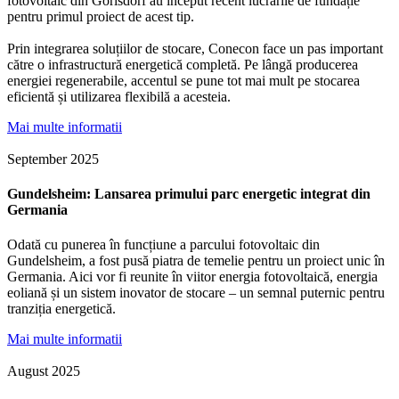
fotovoltaic din Görlsdorf au început recent lucrările de fundație
pentru primul proiect de acest tip.
Prin integrarea soluțiilor de stocare, Conecon face un pas important
către o infrastructură energetică completă. Pe lângă producerea
energiei regenerabile, accentul se pune tot mai mult pe stocarea
eficientă și utilizarea flexibilă a acesteia.
Mai multe informatii
September 2025
Gundelsheim: Lansarea primului parc energetic integrat din
Germania
Odată cu punerea în funcțiune a parcului fotovoltaic din
Gundelsheim, a fost pusă piatra de temelie pentru un proiect unic în
Germania. Aici vor fi reunite în viitor energia fotovoltaică, energia
eoliană și un sistem inovator de stocare – un semnal puternic pentru
tranziția energetică.
Mai multe informatii
August 2025