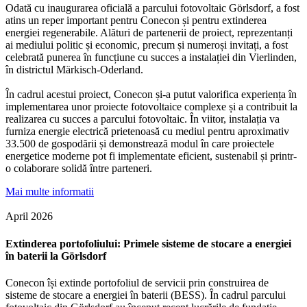
Odată cu inaugurarea oficială a parcului fotovoltaic Görlsdorf, a fost
atins un reper important pentru Conecon și pentru extinderea
energiei regenerabile. Alături de partenerii de proiect, reprezentanți
ai mediului politic și economic, precum și numeroși invitați, a fost
celebrată punerea în funcțiune cu succes a instalației din Vierlinden,
în districtul Märkisch-Oderland.
În cadrul acestui proiect, Conecon și-a putut valorifica experiența în
implementarea unor proiecte fotovoltaice complexe și a contribuit la
realizarea cu succes a parcului fotovoltaic. În viitor, instalația va
furniza energie electrică prietenoasă cu mediul pentru aproximativ
33.500 de gospodării și demonstrează modul în care proiectele
energetice moderne pot fi implementate eficient, sustenabil și printr-
o colaborare solidă între parteneri.
Mai multe informatii
April 2026
Extinderea portofoliului: Primele sisteme de stocare a energiei
în baterii la Görlsdorf
Conecon își extinde portofoliul de servicii prin construirea de
sisteme de stocare a energiei în baterii (BESS). În cadrul parcului