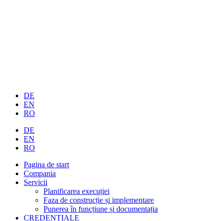
DE
EN
RO
DE
EN
RO
Pagina de start
Compania
Servicii
Planificarea execuției
Faza de construcție și implementare
Punerea în funcțiune și documentația
CREDENȚIALE