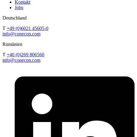
Kontakt
Jobs
Deutschland
T
+49 (0)6021 45605-0
info@conecon.com
Rumänien
T
+40 (0)269 806560
info@conecon.com