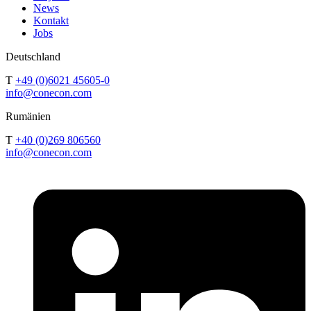
News
Kontakt
Jobs
Deutschland
T
+49 (0)6021 45605-0
info@conecon.com
Rumänien
T
+40 (0)269 806560
info@conecon.com