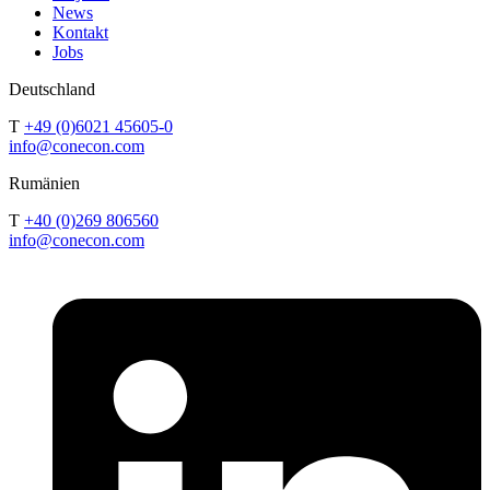
News
Kontakt
Jobs
Deutschland
T
+49 (0)6021 45605-0
info@conecon.com
Rumänien
T
+40 (0)269 806560
info@conecon.com