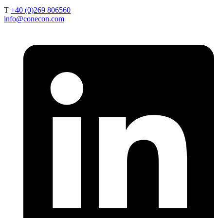
T
+40 (0)269 806560
info@conecon.com