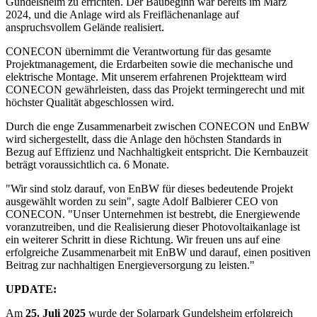
Gundelsheim zu errichten. Der Baubeginn war bereits im März
2024, und die Anlage wird als Freiflächenanlage auf
anspruchsvollem Gelände realisiert.
CONECON übernimmt die Verantwortung für das gesamte
Projektmanagement, die Erdarbeiten sowie die mechanische und
elektrische Montage. Mit unserem erfahrenen Projektteam wird
CONECON gewährleisten, dass das Projekt termingerecht und mit
höchster Qualität abgeschlossen wird.
Durch die enge Zusammenarbeit zwischen CONECON und EnBW
wird sichergestellt, dass die Anlage den höchsten Standards in
Bezug auf Effizienz und Nachhaltigkeit entspricht. Die Kernbauzeit
beträgt voraussichtlich ca. 6 Monate.
"Wir sind stolz darauf, von EnBW für dieses bedeutende Projekt
ausgewählt worden zu sein", sagte Adolf Balbierer CEO von
CONECON. "Unser Unternehmen ist bestrebt, die Energiewende
voranzutreiben, und die Realisierung dieser Photovoltaikanlage ist
ein weiterer Schritt in diese Richtung. Wir freuen uns auf eine
erfolgreiche Zusammenarbeit mit EnBW und darauf, einen positiven
Beitrag zur nachhaltigen Energieversorgung zu leisten."
UPDATE:
Am
25. Juli 2025
wurde der Solarpark Gundelsheim erfolgreich