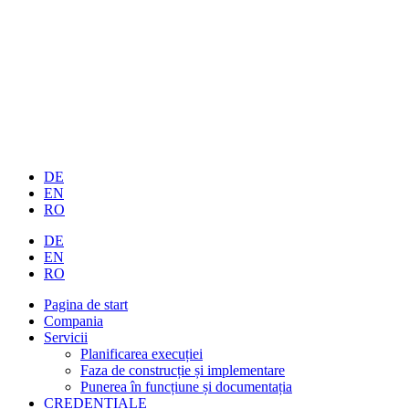
DE
EN
RO
DE
EN
RO
Pagina de start
Compania
Servicii
Planificarea execuției
Faza de construcție și implementare
Punerea în funcțiune și documentația
CREDENȚIALE