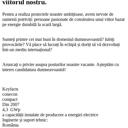
viitorul nostru.
Pentru a realiza proiectele noastre ambițioase, avem nevoie de
oamenii potriviți: persoane pasionate de construirea unui viitor bazat
pe energie durabilă la scară largă.
Sunteți printre cei mai buni în domeniul dumneavoastră? Iubiți
provocările? Vă place să lucrați în echipă și doriți să vă dezvoltați
într-un mediu internațional?
Aruncați o privire asupra posturilor noastre vacante. Așteptăm cu
interes candidatura dumneavoastră!
Keyfacts
conecon
compact
Din 2007
4,3
GWp
a capacității instalate de producere a energiei electrice
Inginerie și suport tehnic:
România