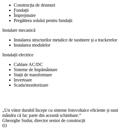
Construcția de drumuri
Fundații
Împrejmuire
Pregătirea solului pentru fundații
Instalare mecanică
Instalarea structurilor metalice de sustinere și a trackerelor
Instalarea modulelor
Instalații electrice
Cablare AC/DC
Sisteme de împământare
Stații de transformare
Invertoare
Scada/monitorizare
„Un viitor durabil începe cu sisteme fotovoltaice eficiente și sunt
mândru că fac parte din această schimbare.“
Gheorghe Sudur, director senior de construcții
03