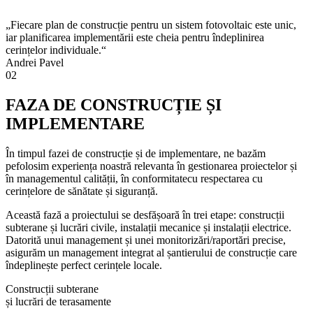
„Fiecare plan de construcție pentru un sistem fotovoltaic este unic,
iar planificarea implementării este cheia pentru îndeplinirea
cerințelor individuale.“
Andrei Pavel
02
FAZA DE CONSTRUCȚIE ȘI
IMPLEMENTARE
În timpul fazei de construcție și de implementare, ne bazăm
pefolosim experiența noastră relevanta în gestionarea proiectelor și
în managementul calității, în conformitatecu respectarea cu
cerințelore de sănătate și siguranță.
Această fază a proiectului se desfășoară în trei etape: construcții
subterane și lucrări civile, instalații mecanice și instalații electrice.
Datorită unui management și unei monitorizări/raportări precise,
asigurăm un management integrat al șantierului de construcție care
îndeplinește perfect cerințele locale.
Construcții subterane
și lucrări de terasamente