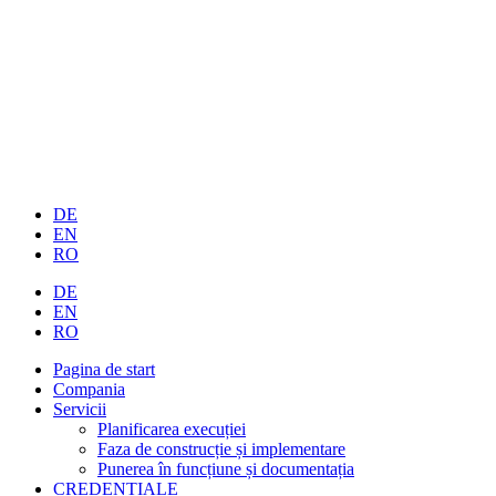
DE
EN
RO
DE
EN
RO
Pagina de start
Compania
Servicii
Planificarea execuției
Faza de construcție și implementare
Punerea în funcțiune și documentația
CREDENȚIALE