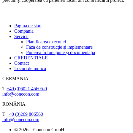
precum și cooperarea cu parteneri locali din zona fiecărui proiect.
Pagina de start
Compania
Servicii
Planificarea execuției
Faza de construcție și implementare
Punerea în funcțiune și documentația
CREDENȚIALE
Contact
Locuri de muncă
GERMANIA
T
+49 (0)6021 45605-0
info@conecon.com
ROMÂNIA
T
+40 (0)269 806560
info@conecon.com
© 2026 – Conecon GmbH