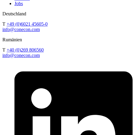
Jobs
Deutschland
T
+49 (0)6021 45605-0
info@conecon.com
Rumänien
T
+40 (0)269 806560
info@conecon.com