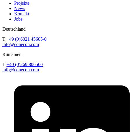
Projekte
News
Kontakt
Jobs
Deutschland
T
+49 (0)6021 45605-0
info@conecon.com
Rumänien
T
+40 (0)269 806560
info@conecon.com